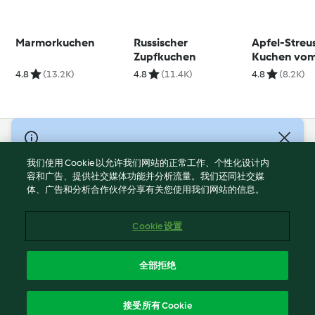
Marmorkuchen
Russischer
Apfel-Streu
Zupfkuchen
Kuchen vom
4.8
(13.2K)
4.8
(11.4K)
4.8
(8.2K)
© Copyright 2021-2023 福维克信息科技(上海)有限公司 版权所有
2026
我们使用 Cookie 以允许我们网站的正常工作、个性化设计内
容和广告、提供社交媒体功能并分析流量。我们还同社交媒
使用规定
体、广告和分析合作伙伴分享有关您使用我们网站的信息。
隐私政策
免责声明
Cookie 设置
Cookies
沪ICP备2023011187号-5
全部拒绝
ICP许可证号：沪通信管自贸[2026]3号
简体中文
接受所有 Cookie