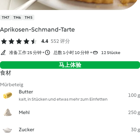
TM7
TM6
TM5
Aprikosen-Schmand-Tarte
4.4
552 评分
准备工作 25 分钟
总数 1小时 10 分钟
12 Stücke
马上体验
食材
Mürbeteig
Butter
100 g
kalt, in Stücken und etwas mehr zum Einfetten
Mehl
250 g
Zucker
30 g