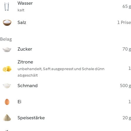
Wasser
65 g
kalt
Salz
1 Prise
Belag
Zucker
70 g
Zitrone
1
unbehandelt, Saft ausgepresst und Schale dünn
abgeschält
Schmand
500 g
Ei
1
Speisestärke
20 g