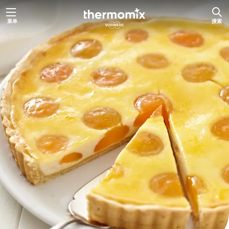
跳
菜单
搜索
至
内
容