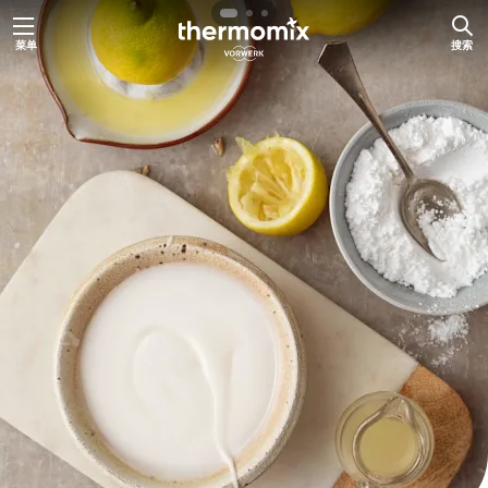
跳
菜单
搜索
至
内
容