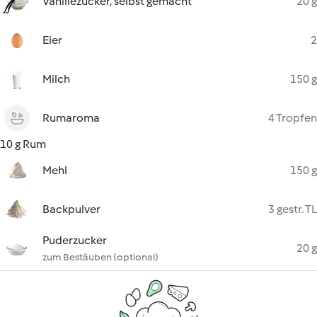
Vanillezucker, selbst gemacht
20 g
Eier
2
Milch
150 g
Rumaroma
4 Tropfen
10 g Rum
Mehl
150 g
Backpulver
3 gestr. TL
Puderzucker
20 g
zum Bestäuben (optional)