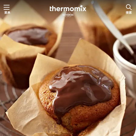
跳
菜单
搜索
至
内
容