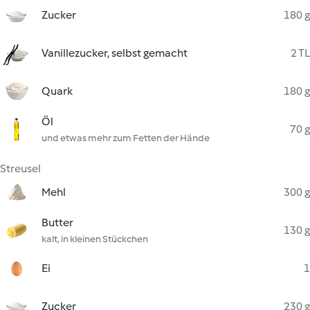
Zucker
180 g
Vanillezucker, selbst gemacht
2 TL
Quark
180 g
Öl
70 g
und etwas mehr zum Fetten der Hände
Streusel
Mehl
300 g
Butter
130 g
kalt, in kleinen Stückchen
Ei
1
Zucker
230 g