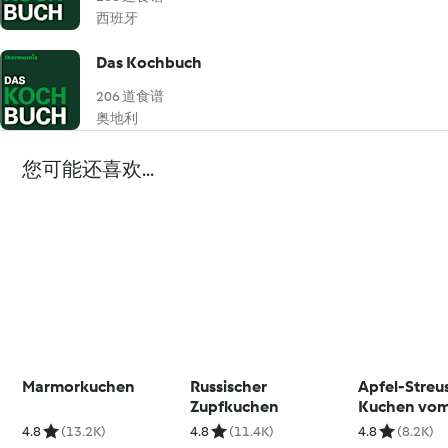
西班牙
Das Kochbuch
206 道食谱
奥地利
您可能还喜欢...
Marmorkuchen
Russischer
Apfel-Streu
Zupfkuchen
Kuchen vom
4.8
(13.2K)
4.8
(11.4K)
4.8
(8.2K)