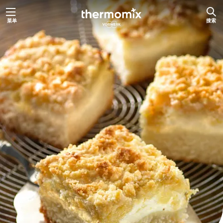
跳
菜单
搜索
至
内
容