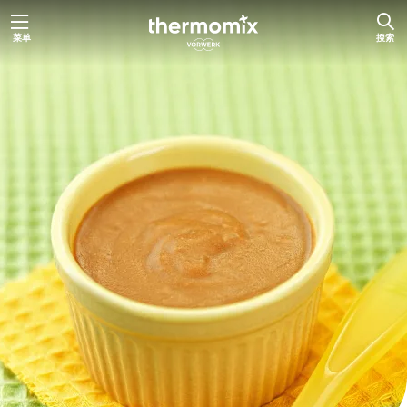
跳
菜单
搜索
至
内
容