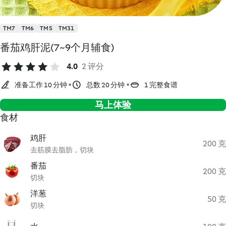
TM7
TM6
TM5
TM31
番茄鸡肝泥(7~9个月辅食)
4.0
2 评分
准备工作 10 分钟
总数 20 分钟
1 完整食谱
马上体验
食材
鸡肝
200 克
去筋膜去脂肪，切块
番茄
200 克
切块
洋葱
50 克
切块