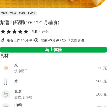
TM7
TM6
TM5
TM31
紫薯山药粥(10~12个月辅食)
4.8
4 评分
准备工作 10 分钟
总数 40 分钟
1 完整食谱
马上体验
食材
米
50 克
洗净沥干
水
500 克
紫薯
100 克
去皮, 切小块
山药