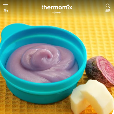
跳
菜单
搜索
至
内
容