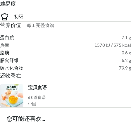
难易度
初级
营养价值
每 1 完整食谱
蛋白质
7.1 g
热量
1570 kJ / 375 kcal
脂肪
0.6 g
膳食纤维
6.2 g
碳水化合物
79.9 g
还收录在
宝贝食语
68 道食谱
中国
您可能还喜欢...