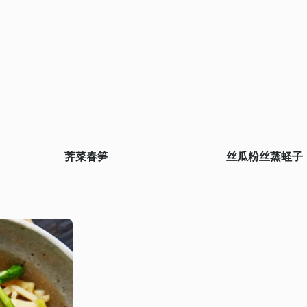
荠菜春笋
丝瓜粉丝蒸蛏子