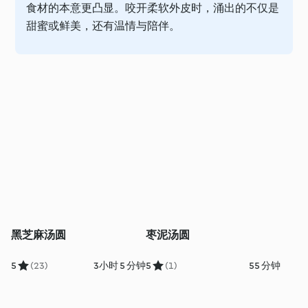
食材的本意更凸显。咬开柔软外皮时，涌出的不仅是
甜蜜或鲜美，还有温情与陪伴。
黑芝麻汤圆
枣泥汤圆
5
(23)
3小时 5 分钟
5
(1)
55 分钟