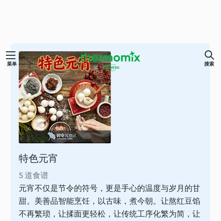
跳
菜单
搜索
至
内
容
特色元宵
5 道食谱
元宵不仅是节令的符号，更是手心的温度与岁月的甘
甜。美善品智能烹饪，以古味，煮今朝。让熬红豆馅
不再繁琐，让揉面更轻松，让传统工序化繁为简，让