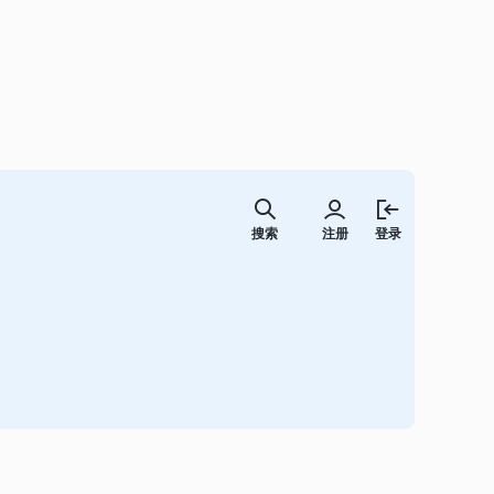
跳
至
搜索
注册
登录
内
容