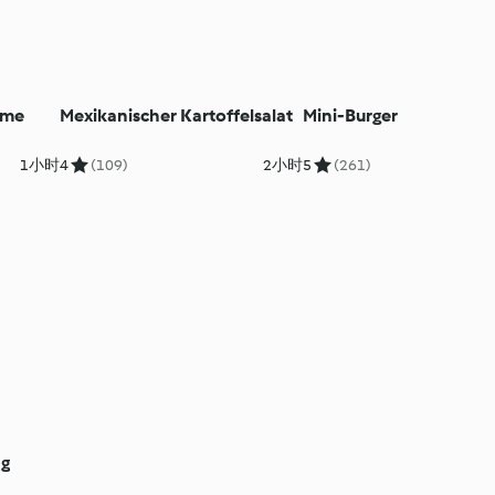
ume
Mexikanischer Kartoffelsalat
Mini-Burger
1小时
4
(109)
2小时
5
(261)
g