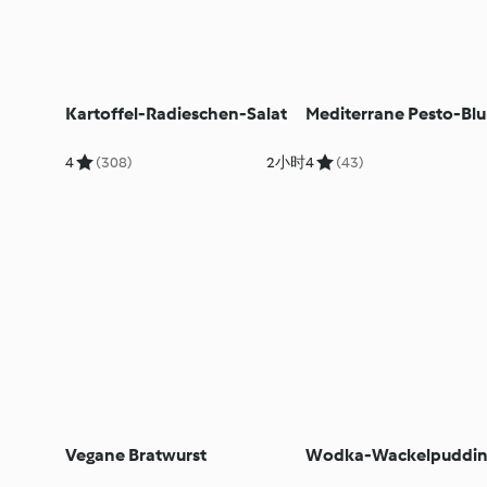
Kartoffel-Radieschen-Salat
Mediterrane Pesto-Bl
4
(308)
2小时
4
(43)
Vegane Bratwurst
Wodka-Wackelpuddin