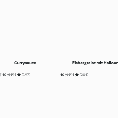
Currysauce
Eisbergsalat mit Hallou
 40 分钟
4
(197)
40 分钟
4
(204)