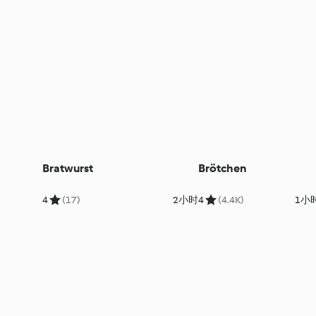
Bratwurst
Brötchen
4
(17)
2小时
4
(4.4K)
1小时