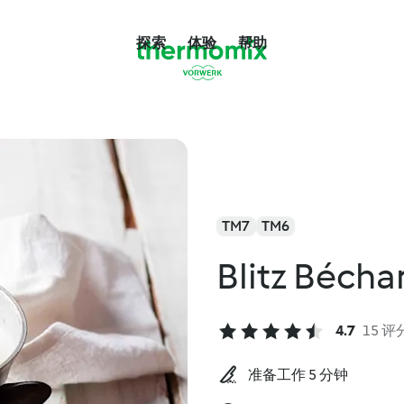
探索
体验
帮助
TM7
TM6
Blitz Béch
4.7
15 评
准备工作 5 分钟