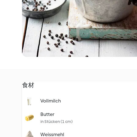
食材
Vollmilch
Butter
in Stücken (1 cm)
Weissmehl