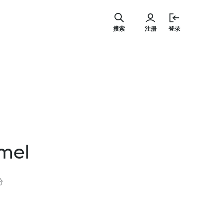
跳
至
搜索
注册
登录
内
容
amel
分