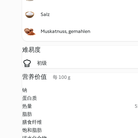
Salz
Muskatnuss, gemahlen
难易度
初级
营养价值
每 100 g
钠
蛋白质
热量
5
脂肪
膳食纤维
饱和脂肪