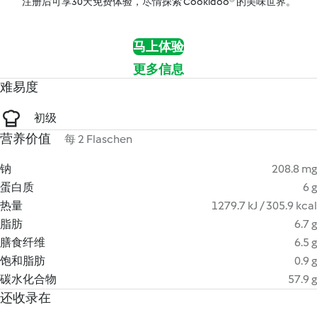
注册后可享30天免费体验，尽情探索 Cookidoo® 的美味世界。
马上体验
更多信息
难易度
初级
营养价值
每 2 Flaschen
钠
208.8 mg
蛋白质
6 g
热量
1279.7 kJ / 305.9 kcal
脂肪
6.7 g
膳食纤维
6.5 g
饱和脂肪
0.9 g
碳水化合物
57.9 g
还收录在