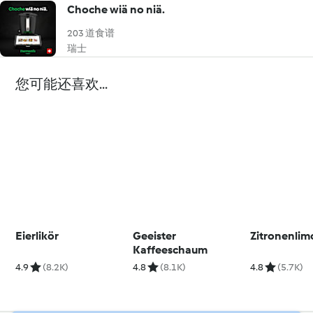
Choche wiä no niä.
203 道食谱
瑞士
您可能还喜欢...
Eierlikör
Geeister
Zitronenli
Kaffeeschaum
4.9
(8.2K)
4.8
(8.1K)
4.8
(5.7K)