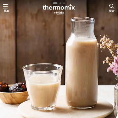
跳
菜单
搜索
至
内
容