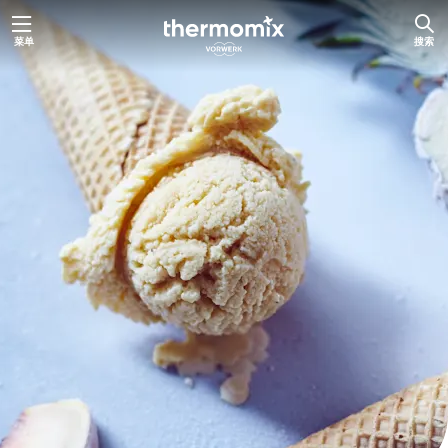
跳
菜单
搜索
至
内
容