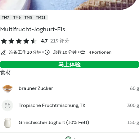
TM7
TM6
TM5
TM31
Multifrucht-Joghurt-Eis
4.7
219 评分
准备工作 10 分钟
总数 10 分钟
4 Portionen
马上体验
食材
brauner Zucker
60 g
Tropische Fruchtmischung, TK
300 g
Griechischer Joghurt (10% Fett)
150 g