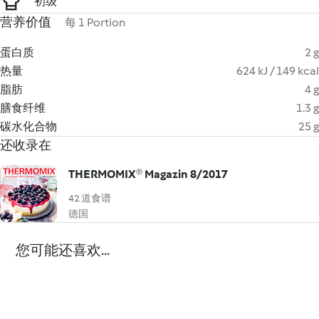
初级
营养价值
每 1 Portion
蛋白质
2 g
热量
624 kJ / 149 kcal
脂肪
4 g
膳食纤维
1.3 g
碳水化合物
25 g
还收录在
THERMOMIX® Magazin 8/2017
42 道食谱
德国
您可能还喜欢...