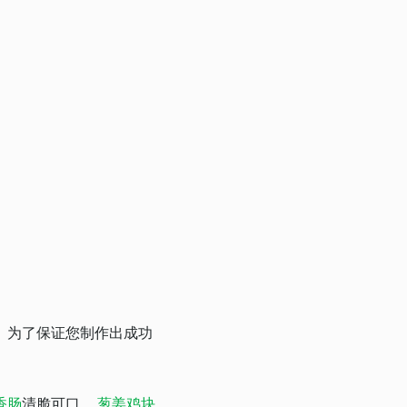
。为了保证您制作出成功
香肠
清脆可口，
葱姜鸡块