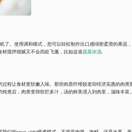
拌机了。使用调和模式，您可以轻松制作出口感绵密柔滑的果泥
食材搅拌细腻又不会四处飞溅，比如这道
蔬菜浓汤
.
的过程让食材更软嫩入味。那些肉质纤维较老却经济实惠的肉类
的炖煮后，肉类变得软烂多汁，汤的鲜美浸入到肉里，滋味丰富
sous-vide慢煮模式。不管是肉类，海鲜，还是水果，美善品®T