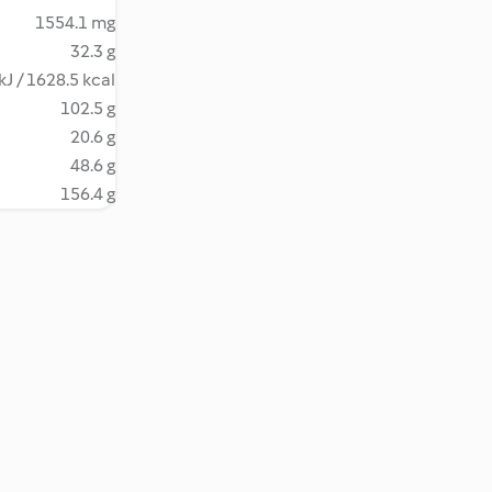
1554.1 mg
32.3 g
kJ / 1628.5 kcal
102.5 g
20.6 g
48.6 g
156.4 g