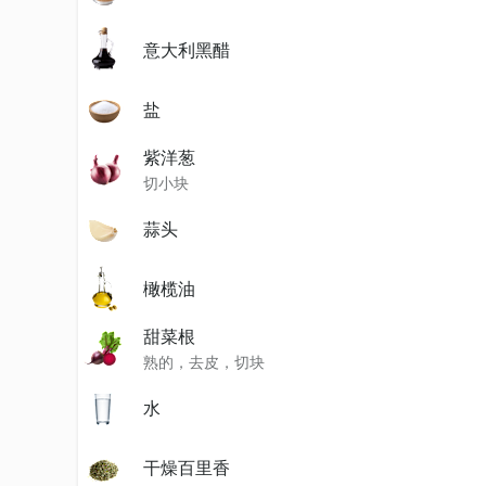
意大利黑醋
盐
紫洋葱
切小块
蒜头
橄榄油
甜菜根
熟的，去皮，切块
水
干燥百里香