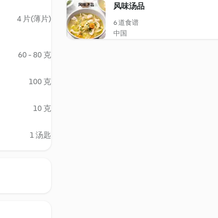
风味汤品
4 片(薄片)
6 道食谱
中国
60 - 80 克
100 克
10 克
1 汤匙