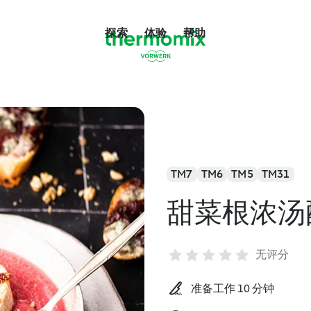
探索
体验
帮助
TM7
TM6
TM5
TM31
甜菜根浓汤
无评分
准备工作 10 分钟