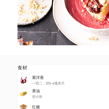
食材
紫洋葱
一切二，切5-6毫米片
黄油
切小块
红糖