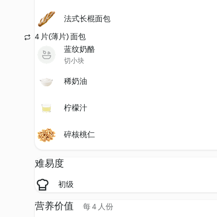
法式长棍面包
4 片(薄片) 面包
蓝纹奶酪
切小块
稀奶油
柠檬汁
碎核桃仁
难易度
初级
营养价值
每 4 人份