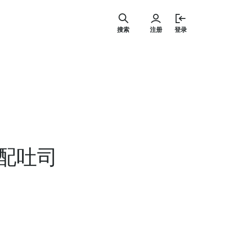
跳
至
搜索
注册
登录
内
容
配吐司