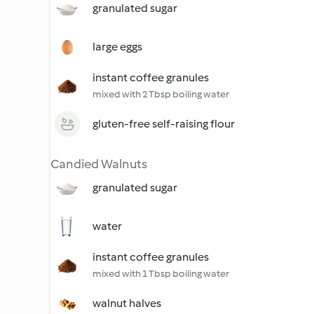
granulated sugar
large eggs
instant coffee granules
mixed with 2 Tbsp boiling water
gluten-free self-raising flour
Candied Walnuts
granulated sugar
water
instant coffee granules
mixed with 1 Tbsp boiling water
walnut halves