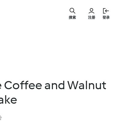
跳
至
搜索
注册
登录
内
容
e Coffee and Walnut
ake
分