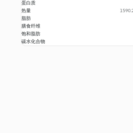
蛋白质
热量
1590.2
脂肪
膳食纤维
饱和脂肪
碳水化合物