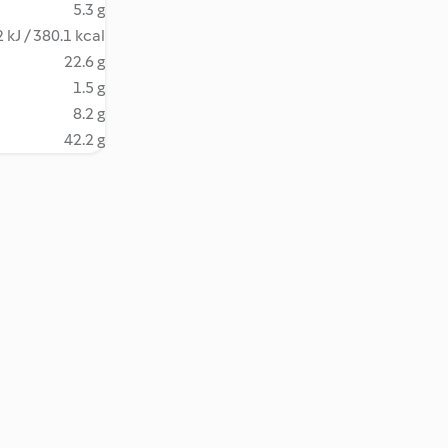
5.3 g
 kJ / 380.1 kcal
22.6 g
1.5 g
8.2 g
42.2 g