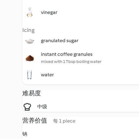
vinegar
Icing
granulated sugar
instant coffee granules
mixed with 1 Tbsp boiling water
water
难易度
中级
营养价值
每 1 piece
钠