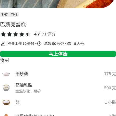
TM7
TM6
巴斯克蛋糕
4.7
71 评分
准备工作 10 分钟
总数 50 分钟
8 人份
马上体验
食材
细砂糖
175 克
奶油乳酪
500 克
室温软化，掰碎
盐
1 小撮