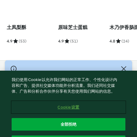
土凤梨酥
原味芝士蛋糕
木乃伊香肠
4.9
(53)
4.9
(51)
4.8
(24)
© Copyright 2021-2023 福维克信息科技(上海)有限公司 版权所有
2026
我们使用 Cookie 以允许我们网站的正常工作、个性化设计内
容和广告、提供社交媒体功能并分析流量。我们还同社交媒
使用规定
体、广告和分析合作伙伴分享有关您使用我们网站的信息。
隐私政策
免责声明
Cookie 设置
Cookies
沪ICP备2023011187号-5
全部拒绝
ICP许可证号：沪通信管自贸[2026]3号