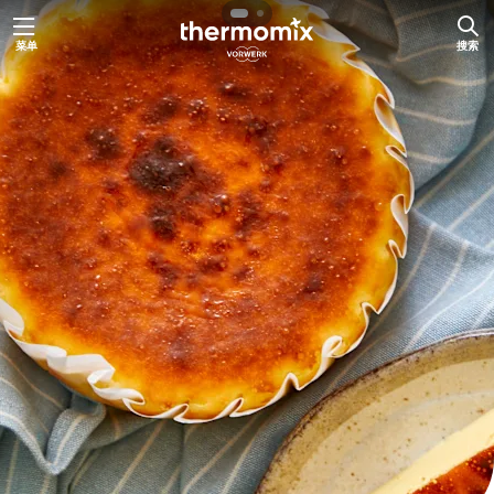
跳
菜单
搜索
至
内
容