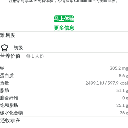
注册后可享30天免费体验，尽情探索 Cookidoo® 的美味世界。
马上体验
更多信息
难易度
初级
营养价值
每 1 人份
钠
305.2 mg
蛋白质
8.6 g
热量
2499.1 kJ / 597.9 kcal
脂肪
51.1 g
膳食纤维
0 g
饱和脂肪
25.1 g
碳水化合物
26 g
还收录在