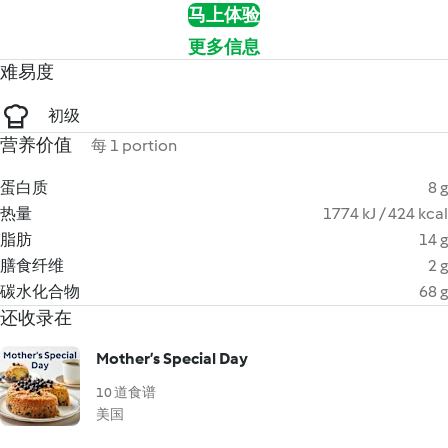
马上体验
更多信息
难易度
初级
营养价值
每 1 portion
蛋白质
8 g
热量
1774 kJ / 424 kcal
脂肪
14 g
膳食纤维
2 g
碳水化合物
68 g
还收录在
Mother’s Special Day
10 道食谱
美国