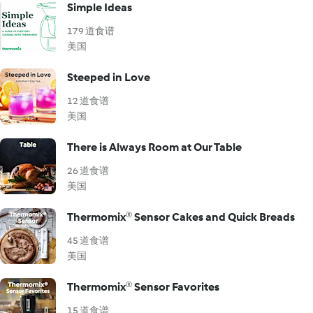
Simple Ideas
179 道食谱
美国
Steeped in Love
12 道食谱
美国
There is Always Room at Our Table
26 道食谱
美国
Thermomix® Sensor Cakes and Quick Breads
45 道食谱
美国
Thermomix® Sensor Favorites
15 道食谱