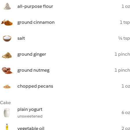
all-purpose flour
1 oz
ground cinnamon
1 tsp
salt
¼ tsp
ground ginger
1 pinch
ground nutmeg
1 pinch
chopped pecans
1 oz
Cake
plain yogurt
6 oz
unsweetened
vegetable oil
2 oz