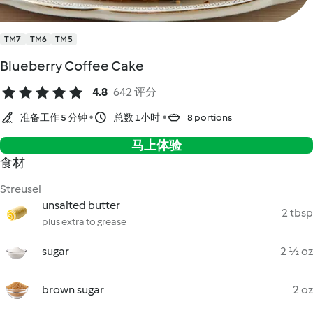
TM7
TM6
TM5
Blueberry Coffee Cake
4.8
642 评分
准备工作 5 分钟
总数 1小时
8 portions
马上体验
食材
Streusel
unsalted butter
2 tbsp
plus extra to grease
sugar
2 ½ oz
brown sugar
2 oz