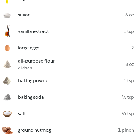
sugar
6 oz
vanilla extract
1 tsp
large eggs
2
all-purpose flour
8 oz
divided
baking powder
1 tsp
baking soda
½ tsp
salt
½ tsp
ground nutmeg
1 pinch