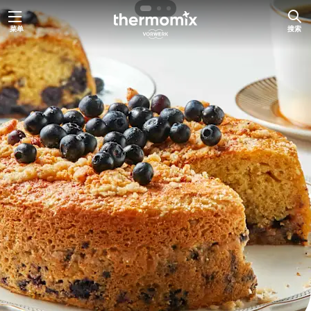
跳
菜单
搜索
至
内
容