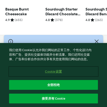
Basque Burnt
Sourdough Starter
Sourdough S
Cheesecake
Discard Chocolate
Discard Ba
Chip Cookies
Bread
4.9
(655)
4.8
(378)
4.8
(263)
© Copyright 2021-2023 福维克信息科技(上海)有限公司 版权所有
2026
我们使用 Cookie 以允许我们网站的正常工作、个性化设计内
容和广告、提供社交媒体功能并分析流量。我们还同社交媒
使用规定
体、广告和分析合作伙伴分享有关您使用我们网站的信息。
隐私政策
免责声明
Cookie 设置
Cookies
沪ICP备2023011187号-5
全部拒绝
ICP许可证号：沪通信管自贸[2026]3号
简体中文
接受所有 Cookie