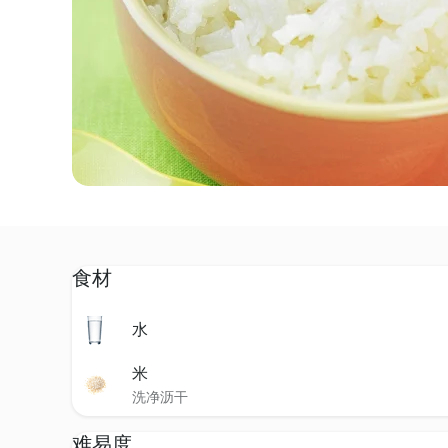
食材
水
米
洗净沥干
难易度