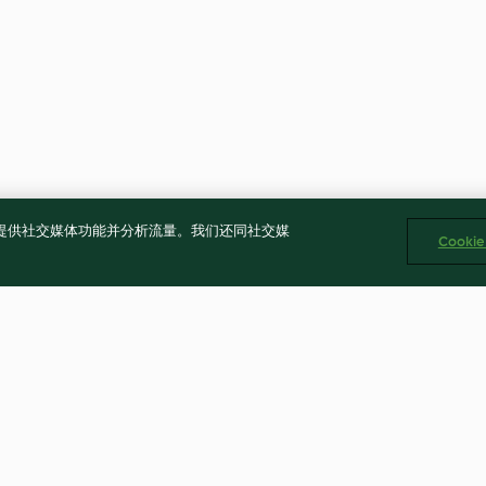
告、提供社交媒体功能并分析流量。我们还同社交媒
Cooki
香烤花生
水煮蛋