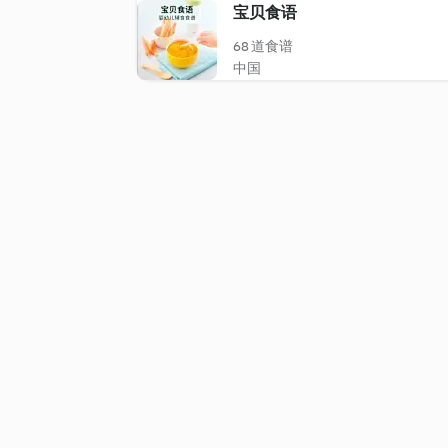
宝贝食语
68 道食谱
中国