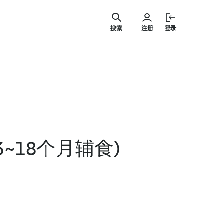
跳
至
搜索
注册
登录
内
容
3~18个月辅食)