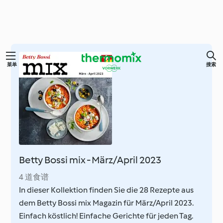
跳
菜单
搜索
至
内
容
Betty Bossi mix - März/April 2023
4 道食谱
In dieser Kollektion finden Sie die 28 Rezepte aus
dem Betty Bossi mix Magazin für März/April 2023.
Einfach köstlich! Einfache Gerichte für jeden Tag.