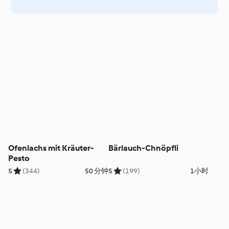
Ofenlachs mit Kräuter-
Bärlauch-Chnöpfli
Pesto
5
(344)
50 分钟
5
(199)
1小时