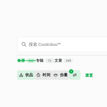
搜索 - Cookidoo™ – 美善品®电子食谱平台
食谱
专辑
文章
213
71
249
1
饮品
时间
份量
重置