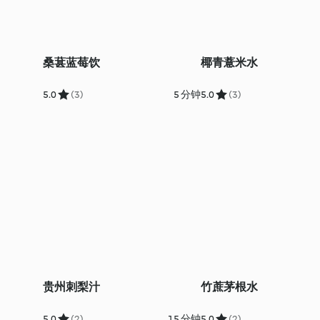
桑葚蓝莓饮
椰青薏米水
5.0
(3)
5 分钟
5.0
(3)
贵州刺梨汁
竹蔗茅根水
5.0
(2)
15 分钟
5.0
(2)