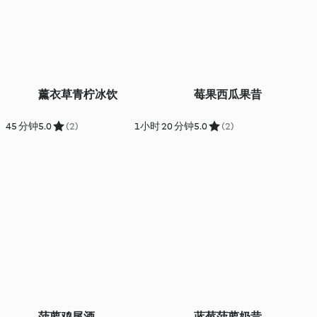
薰衣草青柠冰饮
莓果西瓜果昔
45 分钟
5.0
(2)
1小时 20 分钟
5.0
(2)
菠萝鸡尾酒
蓝莓菠萝奶昔