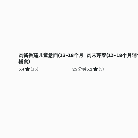
肉酱番茄儿童意面(13~18个月
肉末芹菜(13~18个月辅
辅食)
3.4
(13)
25 分钟
3.2
(5)