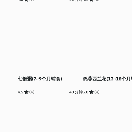
七倍粥(7~9个月辅食)
鸡蓉西兰花(13~18个月
4.5
(4)
40 分钟
3.8
(4)