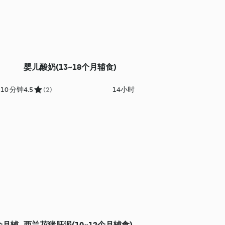
婴儿酸奶(13~18个月辅食)
 10 分钟
4.5
(2)
14小时
个月辅
西兰花猪肝泥(10~12个月辅食)