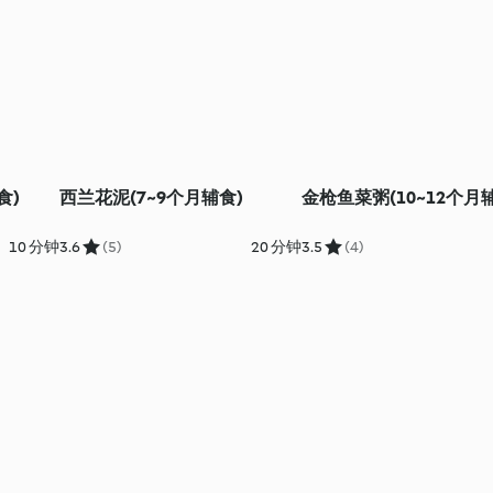
食)
西兰花泥(7~9个月辅食)
金枪鱼菜粥(10~12个月
10 分钟
3.6
(5)
20 分钟
3.5
(4)