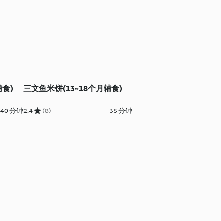
辅食)
三文鱼米饼(13~18个月辅食)
40 分钟
2.4
(8)
35 分钟