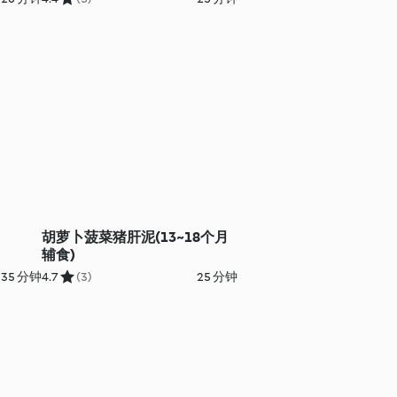
胡萝卜菠菜猪肝泥(13~18个月
辅食)
35 分钟
4.7
(3)
25 分钟