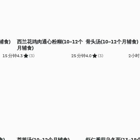
辅食)
西兰花鸡肉通心粉糊(10~12个
骨头汤(10~12个月辅食)
月辅食)
15 分钟
4.3
(3)
25 分钟
4.0
(3)
2小时
食)
芦笋汤(10~12个月辅食)
虾仁番茄乌冬面(13~18