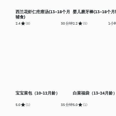
西兰花虾仁疙瘩汤(13~18个月
婴儿磨牙棒(13~18个月
辅食)
2.4
(8)
30 分钟
2.2
(5)
1小时
宝宝菜包（10-12月龄）
白菜福袋（13-24月龄
5.0
(1)
35 分钟
5.0
(1)