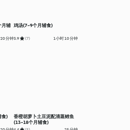
个月辅
鸡汤(7~9个月辅食)
20 分钟
3.9
(7)
1小时 10 分钟
辅食)
香橙胡萝卜土豆泥配清蒸鳕鱼
(13~18个月辅食)
 20 分钟
4.4
(5)
25 分钟