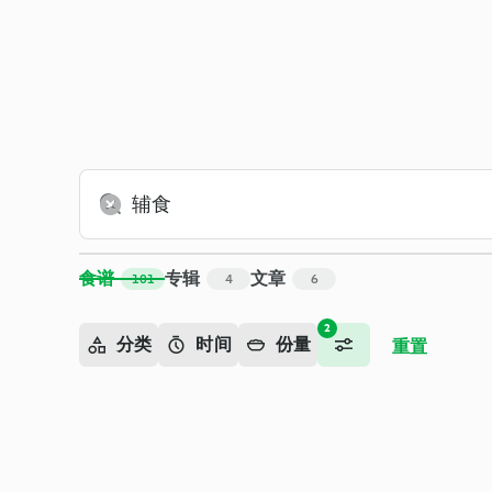
搜索 - Cookidoo™ – 美善品®电子食谱平台
食谱
专辑
文章
101
4
6
2
分类
时间
份量
重置