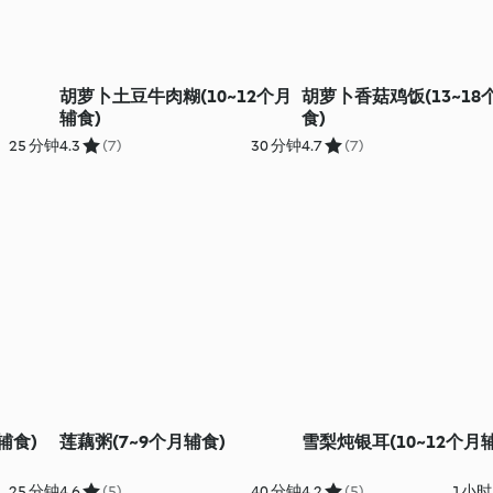
胡萝卜土豆牛肉糊(10~12个月
胡萝卜香菇鸡饭(13~18
辅食)
食)
25 分钟
4.3
(7)
30 分钟
4.7
(7)
辅食)
莲藕粥(7~9个月辅食)
雪梨炖银耳(10~12个月
25 分钟
4.6
(5)
40 分钟
4.2
(5)
1小时