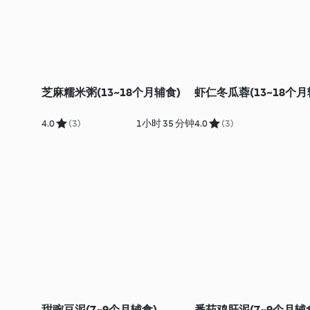
芝麻糯米粥(13~18个月辅食)
虾仁冬瓜蓉(13~18个月
4.0
(3)
1小时 35 分钟
4.0
(3)
甜豌豆泥(7~9个月辅食)
番茄鸡肝泥(7~9个月辅