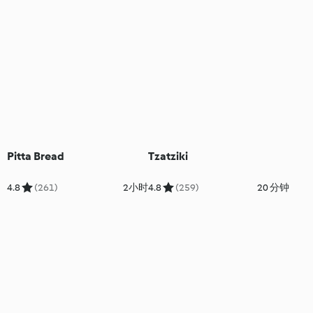
Pitta Bread
Tzatziki
4.8
(261)
2小时
4.8
(259)
20 分钟