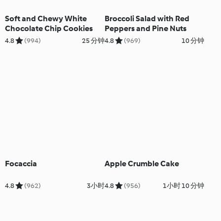
Soft and Chewy White
Broccoli Salad with Red
Chocolate Chip Cookies
Peppers and Pine Nuts
4.8
(994)
25 分钟
4.8
(969)
10 分钟
Focaccia
Apple Crumble Cake
4.8
(962)
3小时
4.8
(956)
1小时 10 分钟