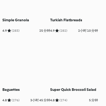
Simple Granola
Turkish Flatbreads
4.9
(283)
25 分钟
4.9
(282)
2小时 10 分钟
Baguettes
Super Quick Broccoli Salad
4.8
(276)
3小时 45 分钟
4.8
(274)
5 分钟