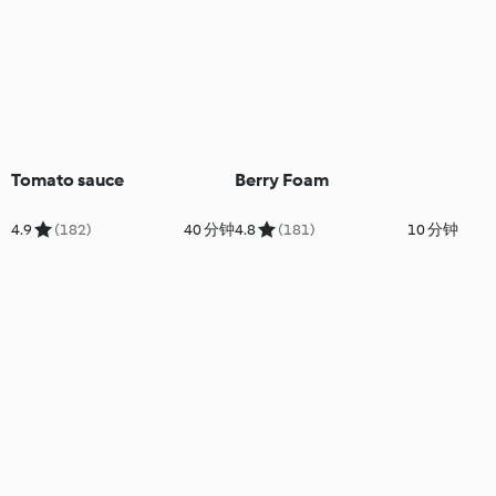
Tomato sauce
Berry Foam
4.9
(182)
40 分钟
4.8
(181)
10 分钟