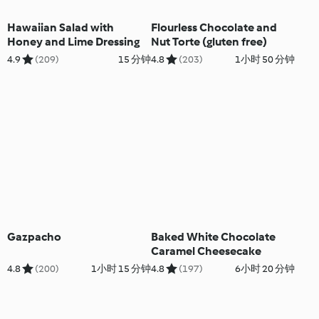
Hawaiian Salad with
Flourless Chocolate and
Honey and Lime Dressing
Nut Torte (gluten free)
4.9
(209)
15 分钟
4.8
(203)
1小时 50 分钟
Gazpacho
Baked White Chocolate
Caramel Cheesecake
4.8
(200)
1小时 15 分钟
4.8
(197)
6小时 20 分钟