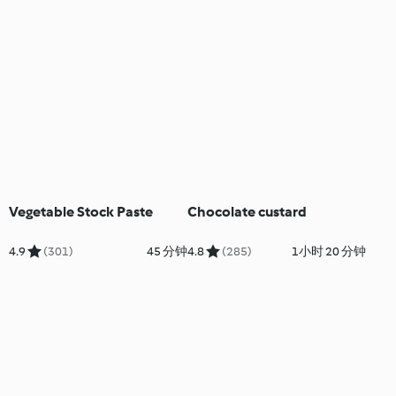
Vegetable Stock Paste
Chocolate custard
4.9
(301)
45 分钟
4.8
(285)
1小时 20 分钟