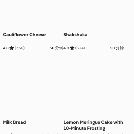
Cauliflower Cheese
Shakshuka
4.8
(360)
50 分钟
4.8
(334)
50 分钟
Milk Bread
Lemon Meringue Cake with
10-Minute Frosting