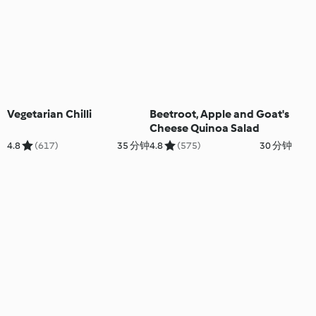
Vegetarian Chilli
Beetroot, Apple and Goat's
Cheese Quinoa Salad
4.8
(617)
35 分钟
4.8
(575)
30 分钟