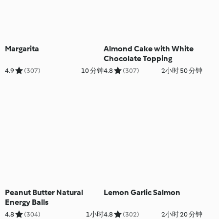
Margarita
Almond Cake with White
Chocolate Topping
4.9
(307)
10 分钟
4.8
(307)
2小时 50 分钟
Peanut Butter Natural
Lemon Garlic Salmon
Energy Balls
4.8
(304)
1小时
4.8
(302)
2小时 20 分钟