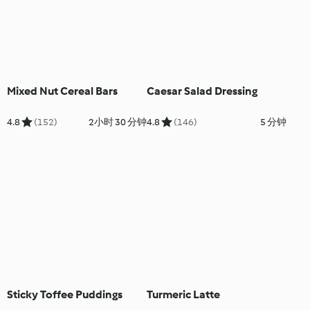
Mixed Nut Cereal Bars
Caesar Salad Dressing
4.8
(152)
2小时 30 分钟
4.8
(146)
5 分钟
Sticky Toffee Puddings
Turmeric Latte