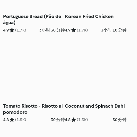
Portuguese Bread (Pão de
Korean Fried Chicken
água)
4.9
(1.7K)
3小时 30 分钟
4.9
(1.7K)
3小时 10 分钟
Tomato Risotto - Risotto al
Coconut and Spinach Dahl
pomodoro
4.8
(1.5K)
30 分钟
4.8
(1.3K)
50 分钟