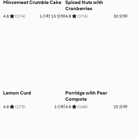
Mincemeat Crumble Cake
Spiced Nuts with
Cranberries
4.8
(174)
1小时 15 分钟
4.8
(174)
30 分钟
Lemon Curd
Porridge with Pear
Compote
4.8
(173)
1小时
4.8
(168)
25 分钟