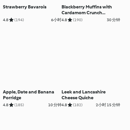
Strawberry Bavarois
Blackberry Muffins with
Cardamom Crunch
Topping
4.8
(194)
6小时
4.8
(190)
30 分钟
Apple, Date and Banana
Leek and Lancashire
Porridge
Cheese Quiche
4.8
(185)
10 分钟
4.8
(182)
2小时 15 分钟