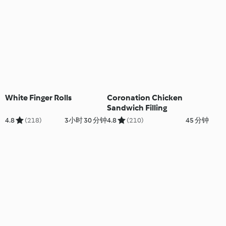
White Finger Rolls
Coronation Chicken
Sandwich Filling
4.8
(218)
3小时 30 分钟
4.8
(210)
45 分钟