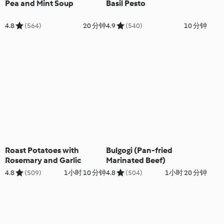
Pea and Mint Soup
Basil Pesto
4.8
(564)
20 分钟
4.9
(540)
10 分钟
Roast Potatoes with
Bulgogi (Pan-fried
Rosemary and Garlic
Marinated Beef)
4.8
(509)
1小时 10 分钟
4.8
(504)
1小时 20 分钟