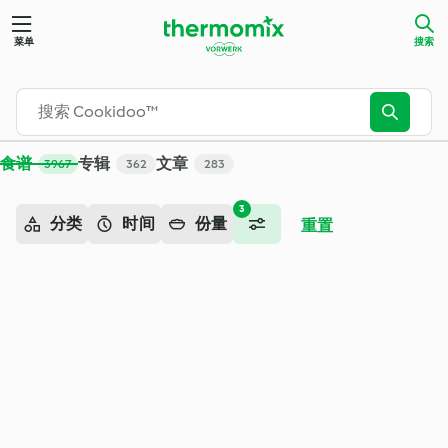
搜索 - Cookidoo™ – 美善品®电子食谱平台
菜单
搜索
食谱
专辑
文章
3967
362
283
3
分类
时间
份量
重置