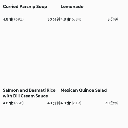
Curried Parsnip Soup
Lemonade
4.8
(691)
30 分钟
4.8
(684)
5 分钟
Salmon and Basmati Rice
Mexican Quinoa Salad
with Dill Cream Sauce
4.8
(638)
40 分钟
4.8
(619)
30 分钟