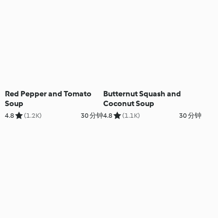
Red Pepper and Tomato
Butternut Squash and
Soup
Coconut Soup
4.8
(1.2K)
30 分钟
4.8
(1.1K)
30 分钟