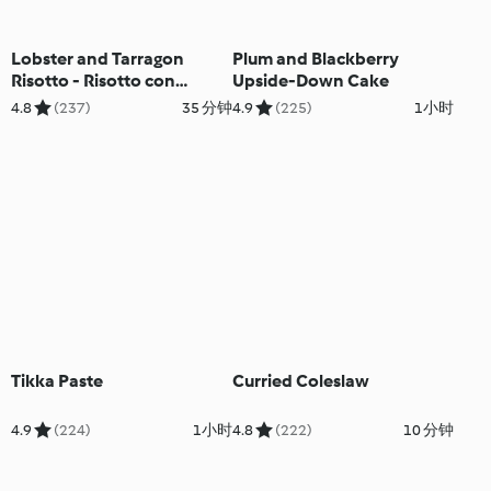
Lobster and Tarragon
Plum and Blackberry
Risotto - Risotto con
Upside-Down Cake
aragosta e dragoncello
4.8
(237)
35 分钟
4.9
(225)
1小时
Tikka Paste
Curried Coleslaw
4.9
(224)
1小时
4.8
(222)
10 分钟