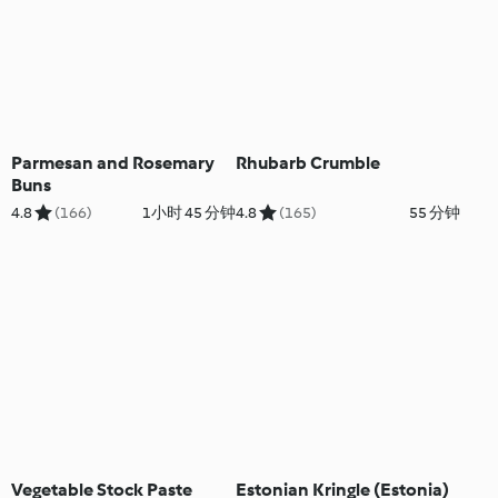
Parmesan and Rosemary
Rhubarb Crumble
Buns
4.8
(166)
1小时 45 分钟
4.8
(165)
55 分钟
Vegetable Stock Paste
Estonian Kringle (Estonia)