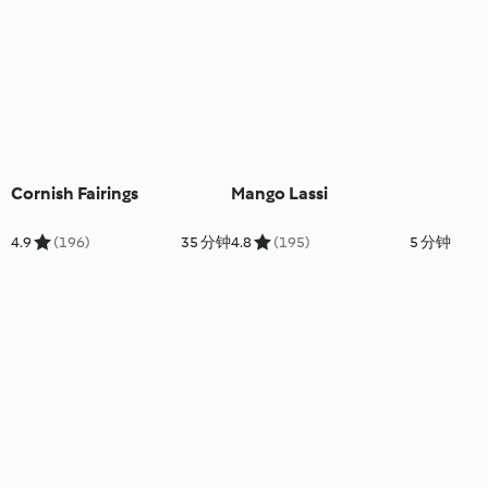
Cornish Fairings
Mango Lassi
4.9
(196)
35 分钟
4.8
(195)
5 分钟