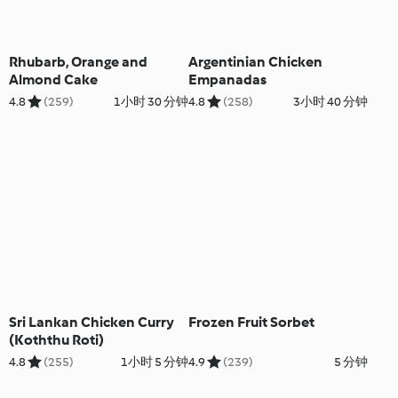
Rhubarb, Orange and
Argentinian Chicken
Almond Cake
Empanadas
4.8
(259)
1小时 30 分钟
4.8
(258)
3小时 40 分钟
Sri Lankan Chicken Curry
Frozen Fruit Sorbet
(Koththu Roti)
4.8
(255)
1小时 5 分钟
4.9
(239)
5 分钟