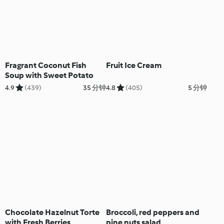
Fragrant Coconut Fish
Fruit Ice Cream
Soup with Sweet Potato
4.9
(439)
35 分钟
4.8
(405)
5 分钟
Chocolate Hazelnut Torte
Broccoli, red peppers and
with Fresh Berries
pine nuts salad