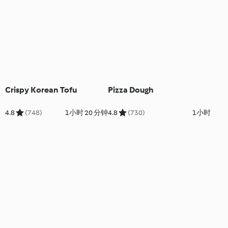
Crispy Korean Tofu
Pizza Dough
4.8
(748)
1小时 20 分钟
4.8
(730)
1小时