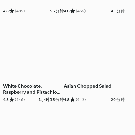
4.8
(482)
25 分钟
4.8
(465)
45 分钟
White Chocolate,
Asian Chopped Salad
Raspberry and Pistachio
Brownies (Gluten Free)
4.8
(446)
1小时 15 分钟
4.8
(442)
20 分钟