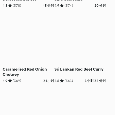
4.8
(378)
45 分钟
4.9
(374)
10 分钟
Caramelised Red Onion
Sri Lankan Red Beef Curry
Chutney
4.9
(369)
24小时
4.8
(361)
1小时 35 分钟