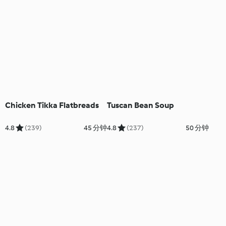
Chicken Tikka Flatbreads
Tuscan Bean Soup
4.8
(239)
45 分钟
4.8
(237)
50 分钟