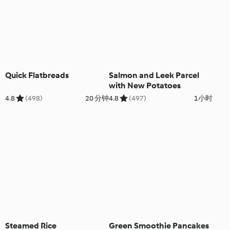
Quick Flatbreads
Salmon and Leek Parcel
with New Potatoes
4.8
(498)
20 分钟
4.8
(497)
1小时
Steamed Rice
Green Smoothie Pancakes