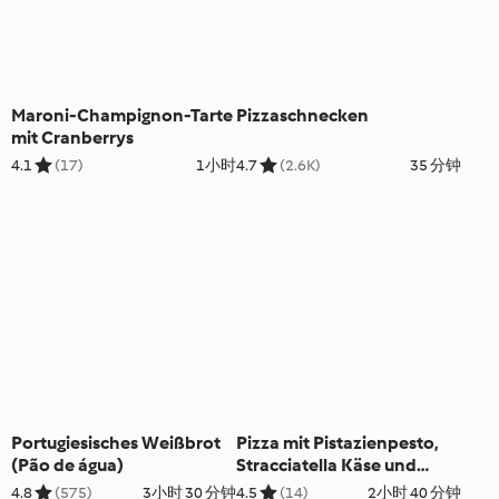
Maroni-Champignon-Tarte
Pizzaschnecken
mit Cranberrys
4.1
(17)
1小时
4.7
(2.6K)
35 分钟
Portugiesisches Weißbrot
Pizza mit Pistazienpesto,
(Pão de água)
Stracciatella Käse und
Mortadella
4.8
(575)
3小时 30 分钟
4.5
(14)
2小时 40 分钟