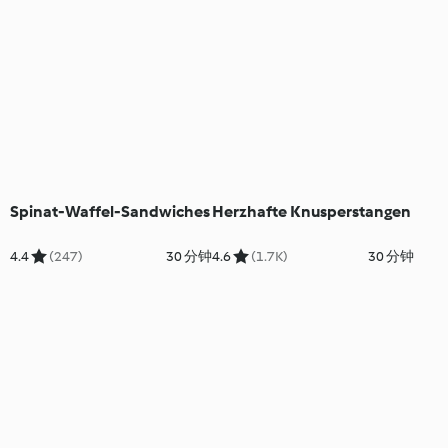
Spinat-Waffel-Sandwiches
Herzhafte Knusperstangen
4.4
(247)
30 分钟
4.6
(1.7K)
30 分钟