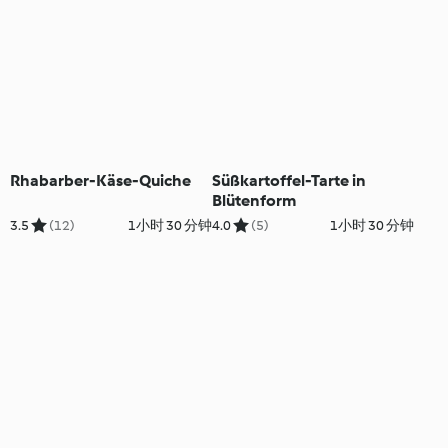
Rhabarber-Käse-Quiche
Süßkartoffel-Tarte in
Blütenform
3.5
(12)
1小时 30 分钟
4.0
(5)
1小时 30 分钟