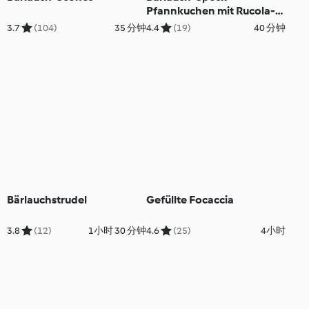
Pfannkuchen mit Rucola-
Salat
3.7
(104)
35 分钟
4.4
(19)
40 分钟
Bärlauchstrudel
Gefüllte Focaccia
3.8
(12)
1小时 30 分钟
4.6
(25)
4小时