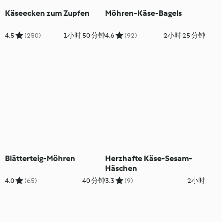
Käseecken zum Zupfen
Möhren-Käse-Bagels
4.5
(250)
1小时 50 分钟
4.6
(92)
2小时 25 分钟
Blätterteig-Möhren
Herzhafte Käse-Sesam-
Häschen
4.0
(65)
40 分钟
3.3
(9)
2小时