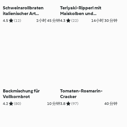
Schweinsrollbraten
Teriyaki-Ripperl mit
italienischer Art
Maiskolben und
(Porchetta) mit
Farmersalat
4.5
(12)
2小时 45 分钟
4.3
(22)
14小时 30 分钟
überbackenen Gemüse
Backmischung für
Tomaten-Rosmarin-
Vollkornbrot
Cracker
4.2
(80)
10 分钟
3.8
(97)
40 分钟