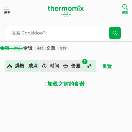
搜索 - Cookidoo™ – 美善品®电子食谱平台
菜单
搜索
食谱
专辑
文章
796
443
539
3
烘焙 - 咸点
时间
份量
重置
加载之前的食谱