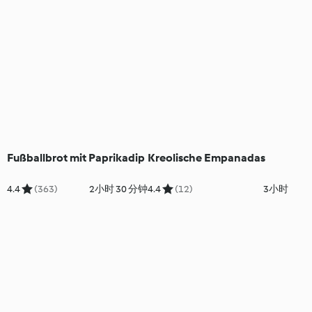
Fußballbrot mit Paprikadip
Kreolische Empanadas
4.4
(363)
2小时 30 分钟
4.4
(12)
3小时