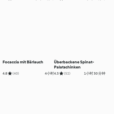
Focaccia mit Bärlauch
Überbackene Spinat-
Palatschinken
4.8
(40)
4小时
4.3
(52)
1小时 30 分钟