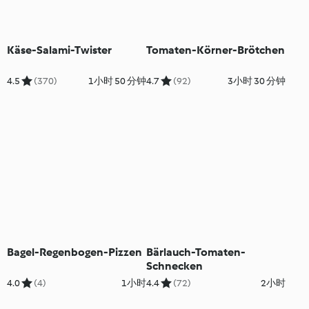
Käse-Salami-Twister
Tomaten-Körner-Brötchen
4.5
(370)
1小时 50 分钟
4.7
(92)
3小时 30 分钟
Bagel-Regenbogen-Pizzen
Bärlauch-Tomaten-
Schnecken
4.0
(4)
1小时
4.4
(72)
2小时