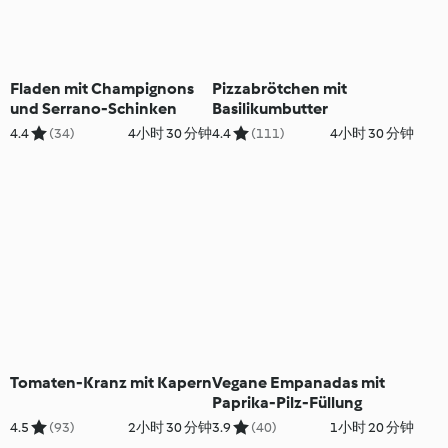
Fladen mit Champignons
Pizzabrötchen mit
und Serrano-Schinken
Basilikumbutter
4.4
(34)
4小时 30 分钟
4.4
(111)
4小时 30 分钟
Tomaten-Kranz mit Kapern
Vegane Empanadas mit
Paprika-Pilz-Füllung
4.5
(93)
2小时 30 分钟
3.9
(40)
1小时 20 分钟