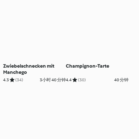
Zwiebelschnecken mit
Champignon-Tarte
Manchego
4.3
(34)
3小时 40 分钟
4.4
(30)
40 分钟