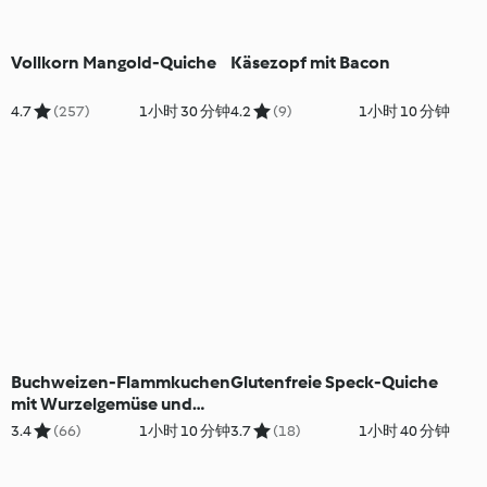
Vollkorn Mangold-Quiche
Käsezopf mit Bacon
4.7
(257)
1小时 30 分钟
4.2
(9)
1小时 10 分钟
Buchweizen-Flammkuchen
Glutenfreie Speck-Quiche
mit Wurzelgemüse und
Chili-Honigglasur
3.4
(66)
1小时 10 分钟
3.7
(18)
1小时 40 分钟