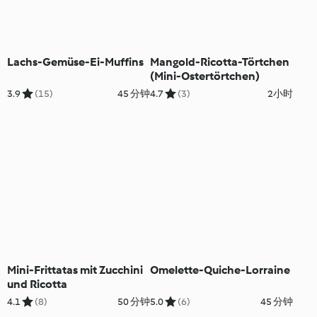
Lachs-Gemüse-Ei-Muffins
Mangold-Ricotta-Törtchen
(Mini-Ostertörtchen)
3.9
(15)
45 分钟
4.7
(3)
2小时
Mini-Frittatas mit Zucchini
Omelette-Quiche-Lorraine
und Ricotta
4.1
(8)
50 分钟
5.0
(6)
45 分钟