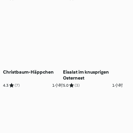
Christbaum-Häppchen
Eisalat im knusprigen
Osternest
4.3
(7)
1小时
5.0
(3)
1小时