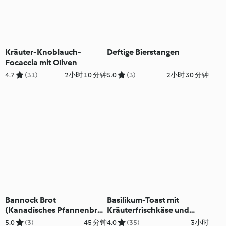
Kräuter-Knoblauch-
Deftige Bierstangen
Focaccia mit Oliven
4.7
(31)
2小时 10 分钟
5.0
(3)
2小时 30 分钟
Bannock Brot
Basilikum-Toast mit
(Kanadisches Pfannenbrot
Kräuterfrischkäse und
aus dem Ofen)
Zitronenöl
5.0
(3)
45 分钟
4.0
(35)
3小时