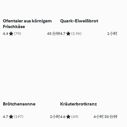
Ofentaler aus körnigem
Quark-Eiweißbrot
Frischkäse
4.4
(79)
45 分钟
4.7
(2.9K)
1小时
Brötchensonne
Kräuterbrotkranz
4.7
(197)
2小时
4.6
(49)
4小时 30 分钟