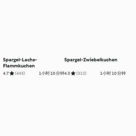
Spargel-Lachs-
Spargel-Zwiebelkuchen
Flammkuchen
4.7
(443)
1小时 10 分钟
4.3
(312)
1小时 10 分钟