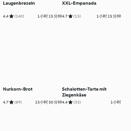
Laugenbrezeln
XXL-Empanada
4.4
(140)
1小时 15 分钟
4.7
(13)
1小时 15 分钟
Nurkorn-Brot
Schalotten-Tarte mit
Ziegenkäse
4.7
(89)
13小时 30 分钟
4.4
(33)
1小时