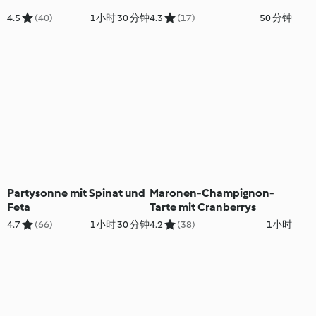
4.5
(40)
1小时 30 分钟
4.3
(17)
50 分钟
Partysonne mit Spinat und
Maronen-Champignon-
Feta
Tarte mit Cranberrys
4.7
(66)
1小时 30 分钟
4.2
(38)
1小时