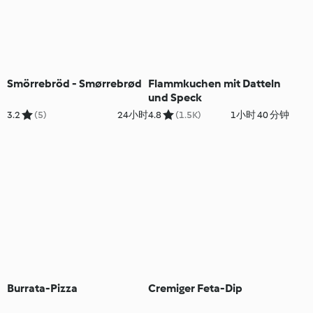
Smörrebröd - Smørrebrød
Flammkuchen mit Datteln
und Speck
3.2
(5)
24小时
4.8
(1.5K)
1小时 40 分钟
Burrata-Pizza
Cremiger Feta-Dip