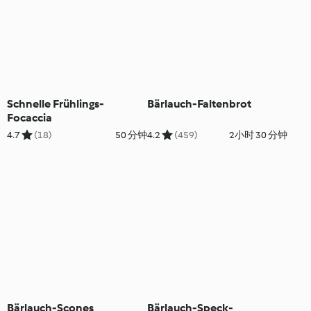
Schnelle Frühlings-
Bärlauch-Faltenbrot
Focaccia
4.7
(18)
50 分钟
4.2
(459)
2小时 30 分钟
Bärlauch-Scones
Bärlauch-Speck-