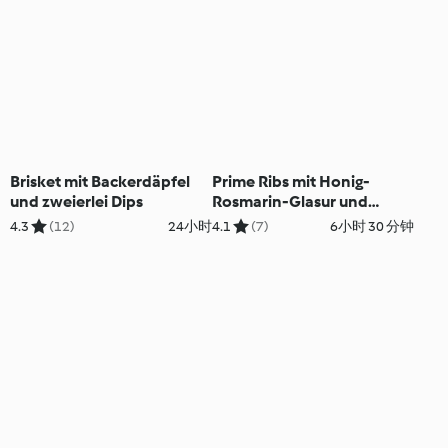
Brisket mit Backerdäpfel
Prime Ribs mit Honig-
und zweierlei Dips
Rosmarin-Glasur und
Erdäpfelgratin
4.3
(12)
24小时
4.1
(7)
6小时 30 分钟