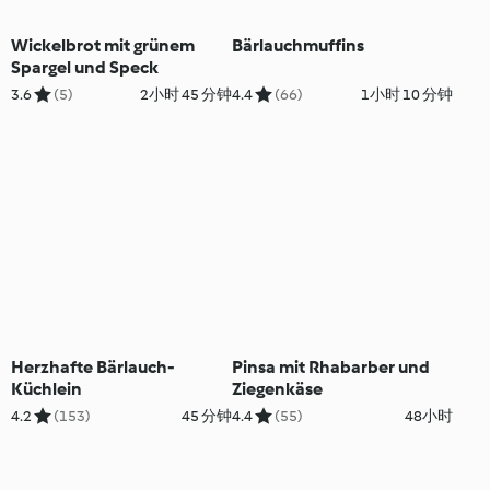
Wickelbrot mit grünem
Bärlauchmuffins
Spargel und Speck
3.6
(5)
2小时 45 分钟
4.4
(66)
1小时 10 分钟
Herzhafte Bärlauch-
Pinsa mit Rhabarber und
Küchlein
Ziegenkäse
4.2
(153)
45 分钟
4.4
(55)
48小时