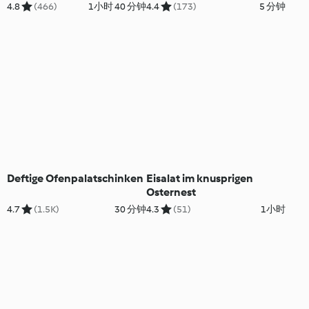
4.8
(466)
1小时 40 分钟
4.4
(173)
5 分钟
Deftige Ofenpalatschinken
Eisalat im knusprigen
Osternest
4.7
(1.5K)
30 分钟
4.3
(51)
1小时