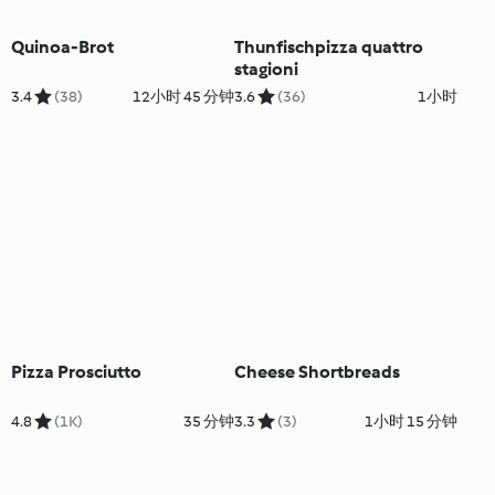
Quinoa-Brot
Thunfischpizza quattro
stagioni
3.4
(38)
12小时 45 分钟
3.6
(36)
1小时
Pizza Prosciutto
Cheese Shortbreads
4.8
(1K)
35 分钟
3.3
(3)
1小时 15 分钟