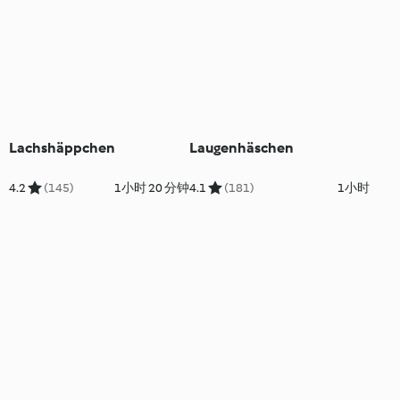
Lachshäppchen
Laugenhäschen
4.2
(145)
1小时 20 分钟
4.1
(181)
1小时