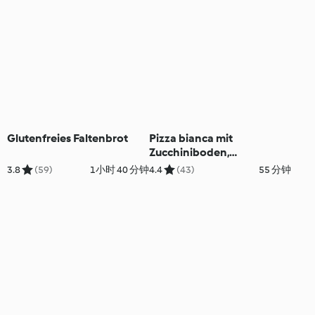
Glutenfreies Faltenbrot
Pizza bianca mit
Zucchiniboden,
Räucherlachs und Rucola
3.8
(59)
1小时 40 分钟
4.4
(43)
55 分钟