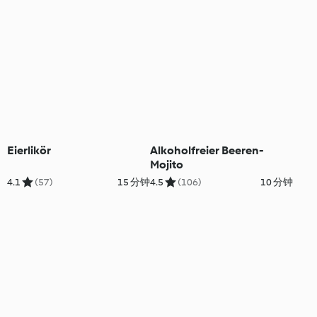
Eierlikör
Alkoholfreier Beeren-
Mojito
4.1
(57)
15 分钟
4.5
(106)
10 分钟