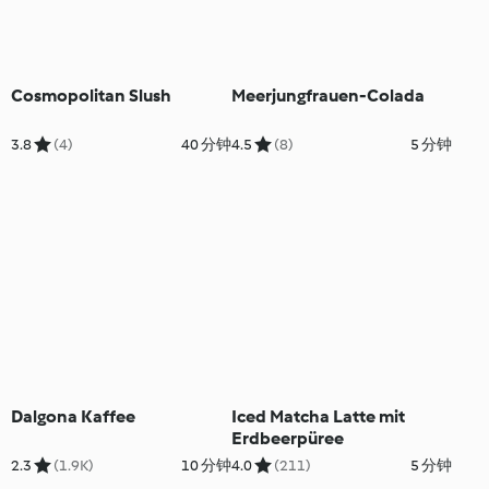
Cosmopolitan Slush
Meerjungfrauen-Colada
3.8
(4)
40 分钟
4.5
(8)
5 分钟
Dalgona Kaffee
Iced Matcha Latte mit
Erdbeerpüree
2.3
(1.9K)
10 分钟
4.0
(211)
5 分钟