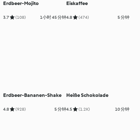
Erdbeer-Mojito
Eiskaffee
3.7
(108)
1小时 45 分钟
4.8
(474)
5 分钟
Erdbeer-Bananen-Shake
Heiße Schokolade
4.8
(928)
5 分钟
4.5
(1.2K)
10 分钟