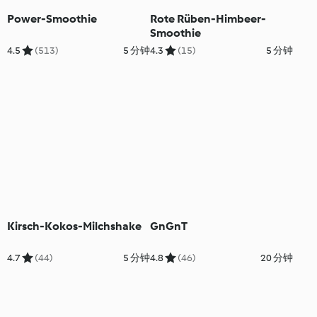
Power-Smoothie
Rote Rüben-Himbeer-
Smoothie
4.5
(513)
5 分钟
4.3
(15)
5 分钟
Kirsch-Kokos-Milchshake
GnGnT
4.7
(44)
5 分钟
4.8
(46)
20 分钟