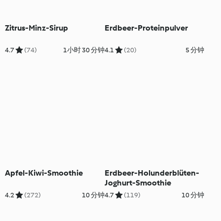
Zitrus-Minz-Sirup
Erdbeer-Proteinpulver
4.7
(74)
1小时 30 分钟
4.1
(20)
5 分钟
Apfel-Kiwi-Smoothie
Erdbeer-Holunderblüten-
Joghurt-Smoothie
4.2
(272)
10 分钟
4.7
(119)
10 分钟