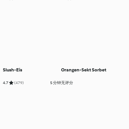
Slush-Eis
Orangen-Sekt Sorbet
4.7
(479)
5 分钟
无评分