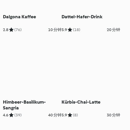
Dalgona Kaffee
Dattel-Hafer-Drink
2.8
(76)
10 分钟
3.9
(18)
20 分钟
Himbeer-Basilikum-
Kürbis-Chai-Latte
Sangria
4.6
(39)
40 分钟
3.9
(8)
30 分钟