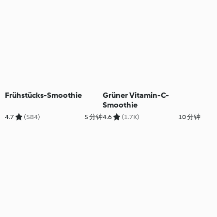
Frühstücks-Smoothie
Grüner Vitamin-C-
Smoothie
4.7
(584)
5 分钟
4.6
(1.7K)
10 分钟