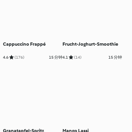
Cappuccino Frappé
Frucht-Joghurt-Smoothie
4.6
(176)
15 分钟
4.1
(14)
15 分钟
Granatapfel-Spritz
Mango Lassi