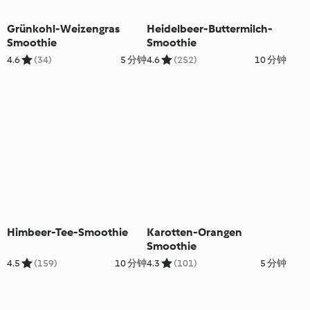
Grünkohl-Weizengras
Heidelbeer-Buttermilch-
Smoothie
Smoothie
4.6
(34)
5 分钟
4.6
(252)
10 分钟
Himbeer-Tee-Smoothie
Karotten-Orangen
Smoothie
4.5
(159)
10 分钟
4.3
(101)
5 分钟