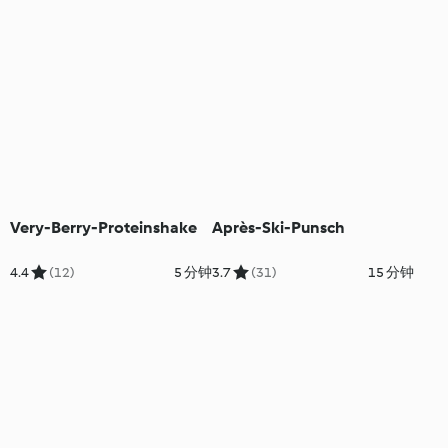
Very-Berry-Proteinshake
Après-Ski-Punsch
4.4
(12)
5 分钟
3.7
(31)
15 分钟