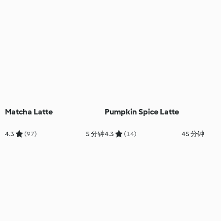
Matcha Latte
Pumpkin Spice Latte
4.3
(97)
5 分钟
4.3
(14)
45 分钟