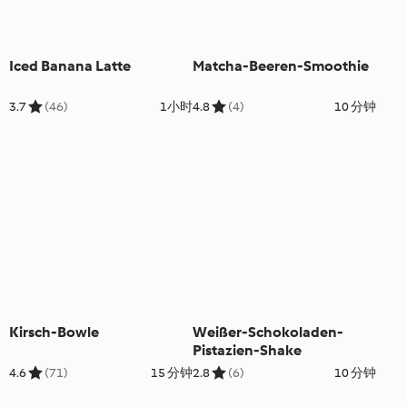
Iced Banana Latte
Matcha-Beeren-Smoothie
3.7
(46)
1小时
4.8
(4)
10 分钟
Kirsch-Bowle
Weißer-Schokoladen-
Pistazien-Shake
4.6
(71)
15 分钟
2.8
(6)
10 分钟