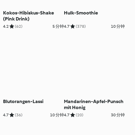
Kokos-Hibiskus-Shake
Hulk-Smoothie
(Pink Drink)
4.2
(62)
5 分钟
4.7
(378)
10 分钟
Blutorangen-Lassi
Mandarinen-Apfel-Punsch
mit Honig
4.7
(36)
10 分钟
4.7
(20)
30 分钟