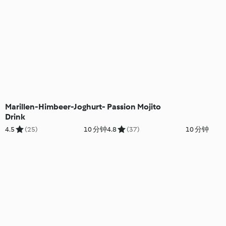
Marillen-Himbeer-Joghurt-
Passion Mojito
Drink
4.5
(25)
10 分钟
4.8
(37)
10 分钟