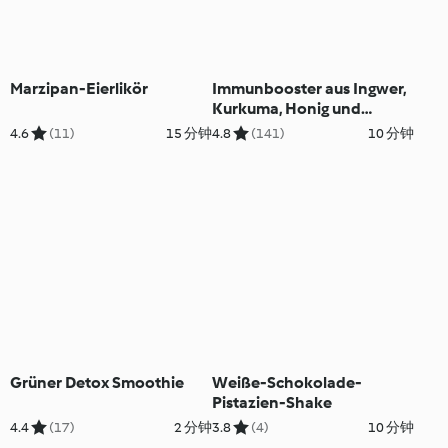
Marzipan-Eierlikör
Immunbooster aus Ingwer,
Kurkuma, Honig und
Zitrone
4.6
(11)
15 分钟
4.8
(141)
10 分钟
Grüner Detox Smoothie
Weiße-Schokolade-
Pistazien-Shake
4.4
(17)
2 分钟
3.8
(4)
10 分钟