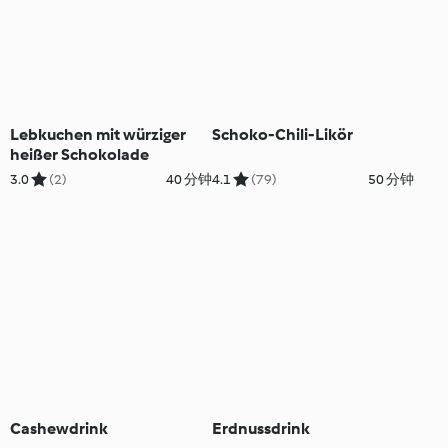
Lebkuchen mit würziger
Schoko-Chili-Likör
heißer Schokolade
3.0
(2)
40 分钟
4.1
(79)
50 分钟
Cashewdrink
Erdnussdrink