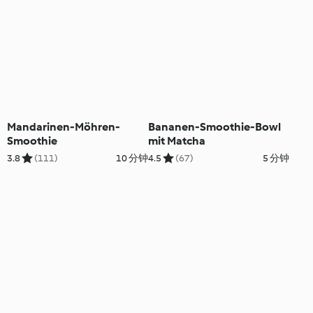
Mandarinen-Möhren-
Bananen-Smoothie-Bowl
Smoothie
mit Matcha
3.8
(111)
10 分钟
4.5
(67)
5 分钟