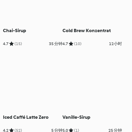
Chai-Sirup
Cold Brew Konzentrat
4.7
(15)
35 分钟
4.7
(10)
12小时
Iced Caffé Latte Zero
Vanille-Sirup
4.2
(52)
5 分钟
5.0
(1)
25 分钟