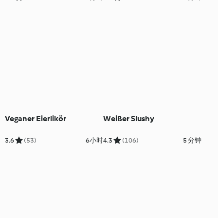
Veganer Eierlikör
Weißer Slushy
3.6
(53)
6小时
4.3
(106)
5 分钟