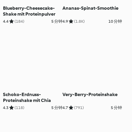
Blueberry-Cheesecake-
Ananas-Spinat-Smoothie
Shake mit Proteinpulver
4.4
(184)
5 分钟
4.9
(1.8K)
10 分钟
Schoko-Erdnuss-
Very-Berry-Proteinshake
Proteinshake mit Chia
4.3
(118)
5 分钟
4.7
(791)
5 分钟