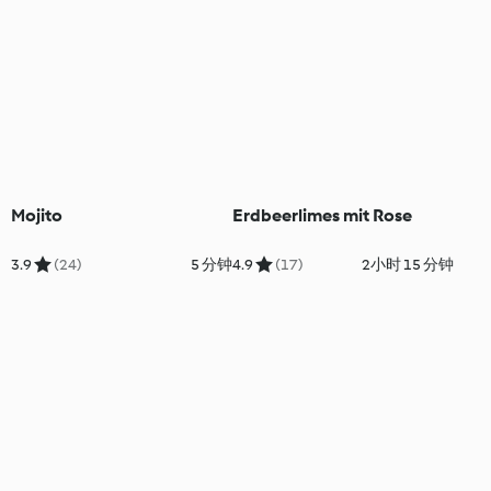
Mojito
Erdbeerlimes mit Rose
3.9
(24)
5 分钟
4.9
(17)
2小时 15 分钟