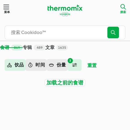
搜索 - Cookidoo™ – 美善品®电子食谱平台
菜单
搜索
食谱
专辑
文章
869
489
1635
3
饮品
时间
份量
重置
加载之前的食谱