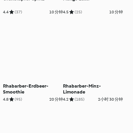
4.4
(37)
10 分钟
4.5
(25)
10 分钟
Rhabarber-Erdbeer-
Rhabarber-Minz-
Smoothie
Limonade
4.8
(95)
20 分钟
4.2
(185)
2小时 30 分钟