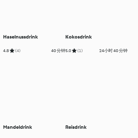
Haselnussdrink
Kokosdrink
4.8
(4)
40 分钟
5.0
(1)
24小时 40 分钟
Mandeldrink
Reisdrink