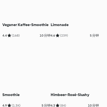
Veganer Kaffee-Smoothie
Limonade
4.4
(168)
10 分钟
4.6
(239)
5 分钟
Smoothie
Himbeer-Rosé-Slushy
4.9
(1.3K)
5 分钟
4.3
(84)
10 分钟