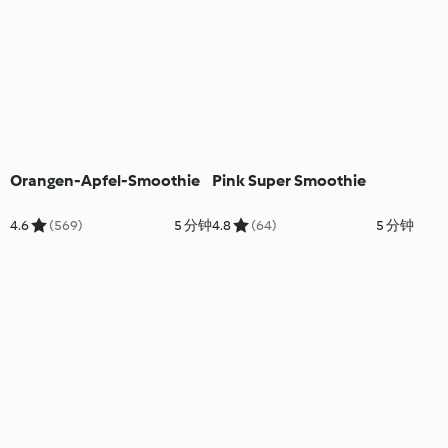
Orangen-Apfel-Smoothie
Pink Super Smoothie
4.6
(569)
5 分钟
4.8
(64)
5 分钟