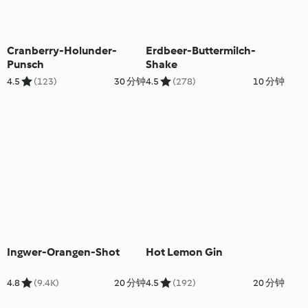
Cranberry-Holunder-
Erdbeer-Buttermilch-
Punsch
Shake
4.5
(123)
30 分钟
4.5
(278)
10 分钟
Ingwer-Orangen-Shot
Hot Lemon Gin
4.8
(9.4K)
20 分钟
4.5
(192)
20 分钟