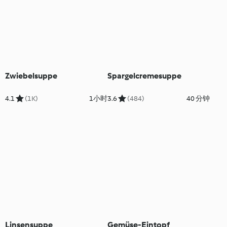
Zwiebelsuppe
Spargelcremesuppe
4.1
(1K)
1小时
3.6
(484)
40 分钟
Linsensuppe
Gemüse-Eintopf