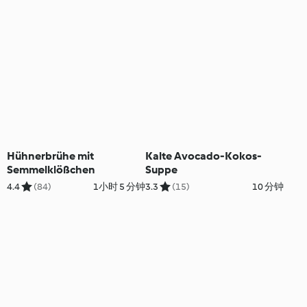
Hühnerbrühe mit
Kalte Avocado-Kokos-
Semmelklößchen
Suppe
4.4
(84)
1小时 5 分钟
3.3
(15)
10 分钟