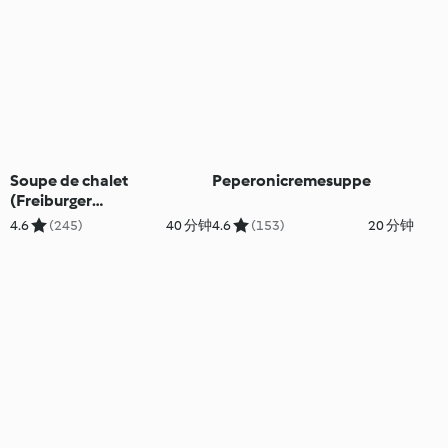
Soupe de chalet
Peperonicremesuppe
(Freiburger
Gemüsecremesuppe)
4.6
(245)
40 分钟
4.6
(153)
20 分钟