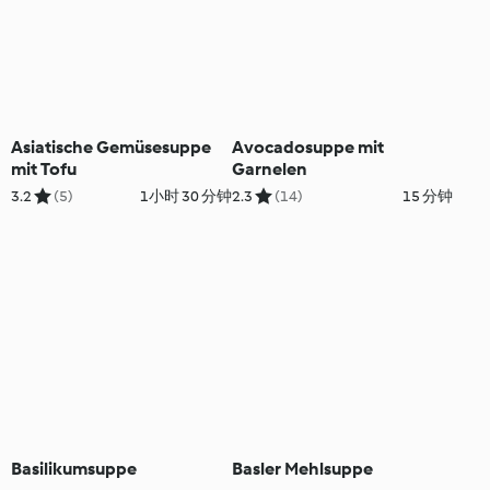
Asiatische Gemüsesuppe
Avocadosuppe mit
mit Tofu
Garnelen
3.2
(5)
1小时 30 分钟
2.3
(14)
15 分钟
Basilikumsuppe
Basler Mehlsuppe