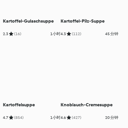
Kartoffel-Gulaschsuppe
Kartoffel-Pilz-Suppe
2.3
(16)
1小时
4.3
(112)
45 分钟
Kartoffelsuppe
Knoblauch-Cremesuppe
4.7
(854)
1小时
4.6
(427)
20 分钟