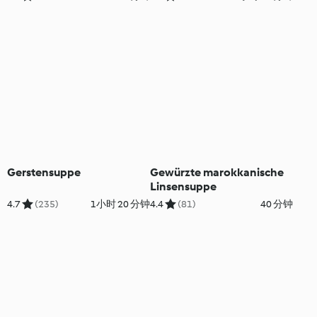
Gerstensuppe
Gewürzte marokkanische
Linsensuppe
4.7
(235)
1小时 20 分钟
4.4
(81)
40 分钟