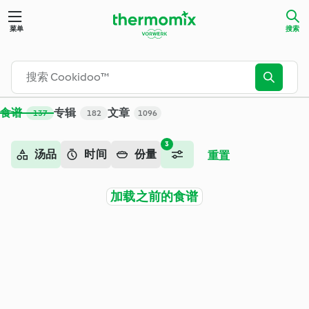
搜索 - Cookidoo™ – 美善品®电子食谱平台
菜单
搜索
食谱
专辑
文章
137
182
1096
3
汤品
时间
份量
重置
加载之前的食谱