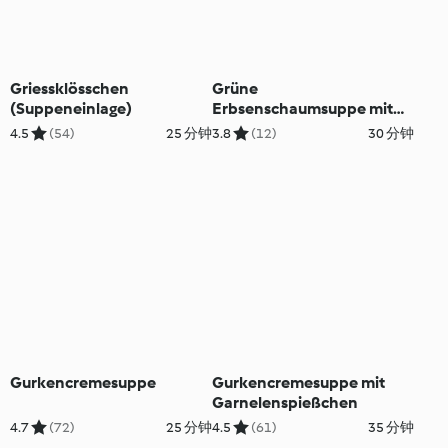
Griessklösschen
Grüne
(Suppeneinlage)
Erbsenschaumsuppe mit
Lachswürfeln
4.5
(54)
25 分钟
3.8
(12)
30 分钟
Gurkencremesuppe
Gurkencremesuppe mit
Garnelenspießchen
4.7
(72)
25 分钟
4.5
(61)
35 分钟