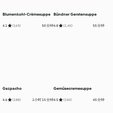
Blumenkohl-Crèmesuppe
Bündner Gerstensuppe
4.1
(163)
50 分钟
4.8
(1.4K)
55 分钟
Gazpacho
Gemüsecremesuppe
4.6
(188)
1小时 15 分钟
4.5
(240)
45 分钟