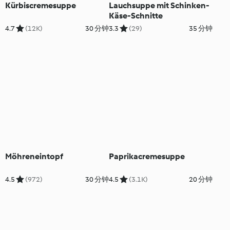
Kürbiscremesuppe
Lauchsuppe mit Schinken-
Käse-Schnitte
4.7
(12K)
30 分钟
3.3
(29)
35 分钟
Möhreneintopf
Paprikacremesuppe
4.5
(972)
30 分钟
4.5
(3.1K)
20 分钟