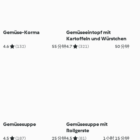
Gemüse-Korma
Gemüseeintopf mit
Kartoffeln und Würstchen
4.6
(132)
55 分钟
4.7
(321)
50 分钟
Gemüsesuppe
Gemüsesuppe mit
Rollgerste
4.5
(187)
25 分钟
4.5
(81)
1小时 15 分钟