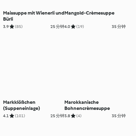
Maissuppe mit Wienerli und
Mangold-Crèmesuppe
Bürli
3.9
(85)
25 分钟
4.0
(19)
35 分钟
Markklößchen
Marokkanische
(Suppeneinlage)
Bohnencrèmesuppe
4.1
(101)
25 分钟
3.8
(4)
35 分钟