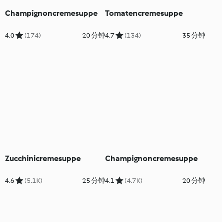
Champignoncremesuppe
Tomatencremesuppe
4.0
(174)
20 分钟
4.7
(134)
35 分钟
Zucchinicremesuppe
Champignoncremesuppe
4.6
(5.1K)
25 分钟
4.1
(4.7K)
20 分钟