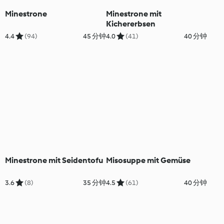
Minestrone
Minestrone mit
Kichererbsen
4.4
(94)
45 分钟
4.0
(41)
40 分钟
Minestrone mit Seidentofu
Misosuppe mit Gemüse
3.6
(8)
35 分钟
4.5
(61)
40 分钟