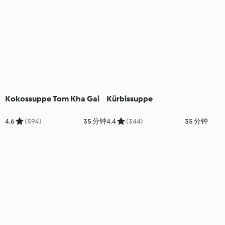
Kokossuppe Tom Kha Gai
Kürbissuppe
4.6
(594)
35 分钟
4.4
(344)
35 分钟