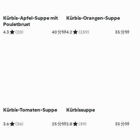
Kürbis-Apfel-Suppe mit
Kürbis-Orangen-Suppe
Pouletbrust
4.3
(20)
40 分钟
4.2
(159)
35 分钟
Kürbis-Tomaten-Suppe
Kürbissuppe
3.6
(36)
25 分钟
2.8
(39)
35 分钟