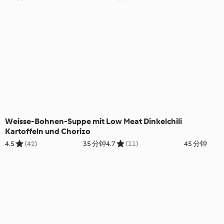
Weisse-Bohnen-Suppe mit
Low Meat Dinkelchili
Kartoffeln und Chorizo
4.5
(42)
35 分钟
4.7
(11)
45 分钟