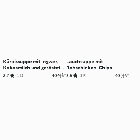
Kürbissuppe mit Ingwer,
Lauchsuppe mit
Kokosmilch und gerösteten
Rohschinken-Chips
Kichererbsen (12
3.7
(11)
40 分钟
3.5
(19)
40 分钟
Portionen)