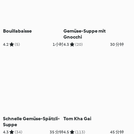
Bouillabaisse
Gemüse-Suppe mit
Gnocchi
4.2
(5)
1小时
4.3
(20)
30 分钟
Schnelle Gemüse-Spätzli-
Tom Kha Gai
Suppe
4.3
(34)
35 分钟
4.5
(113)
45 分钟