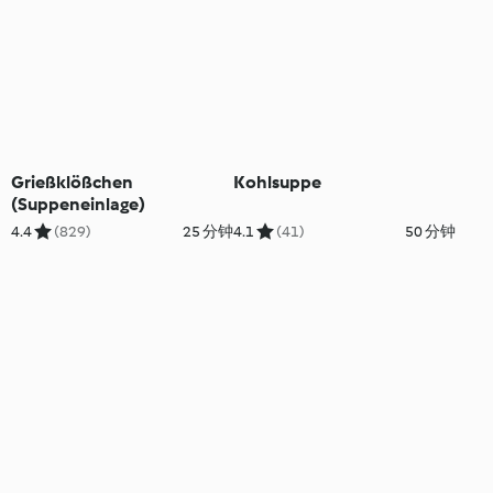
Grießklößchen
Kohlsuppe
(Suppeneinlage)
4.4
(829)
25 分钟
4.1
(41)
50 分钟