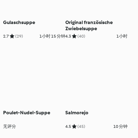
Gulaschsuppe
Original französische
Zwiebelsuppe
2.7
(29)
1小时 15 分钟
4.3
(40)
1小时
Poulet-Nudel-Suppe
Salmorejo
无评分
4.5
(45)
10 分钟