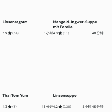
Linsenragout
Mangold-Ingwer-Suppe
mit Forelle
3.9
(34)
1小时
4.0
(11)
40 分钟
Thai Tom Yum
Linsensuppe
4.3
(3)
45 分钟
4.2
(128)
8小时 45 分钟