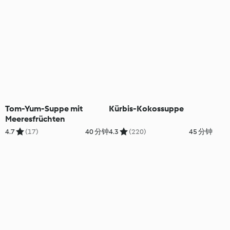
Tom-Yum-Suppe mit
Kürbis-Kokossuppe
Meeresfrüchten
4.7
(17)
40 分钟
4.3
(220)
45 分钟