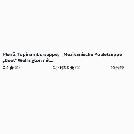
Menü: Topinambursuppe,
Mexikanische Pouletsuppe
„Beet" Wellington mit
Ofengemüse,
3.8
(5)
3小时
3.5
(2)
40 分钟
Lebkuchentrifle