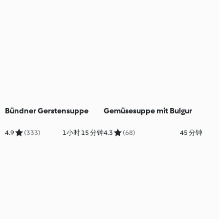
Bündner Gerstensuppe
Gemüsesuppe mit Bulgur
4.9
(333)
1小时 15 分钟
4.3
(68)
45 分钟