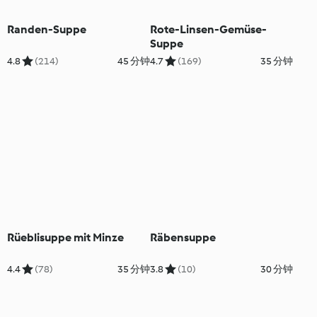
Randen-Suppe
Rote-Linsen-Gemüse-
Suppe
4.8
(214)
45 分钟
4.7
(169)
35 分钟
Rüeblisuppe mit Minze
Räbensuppe
4.4
(78)
35 分钟
3.8
(10)
30 分钟