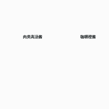
肉类高汤酱
咖喱橙酱