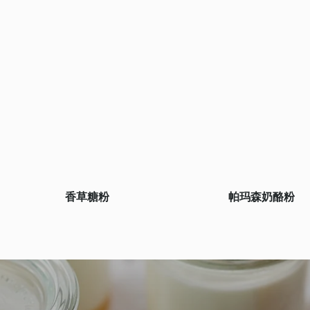
香草糖粉
帕玛森奶酪粉