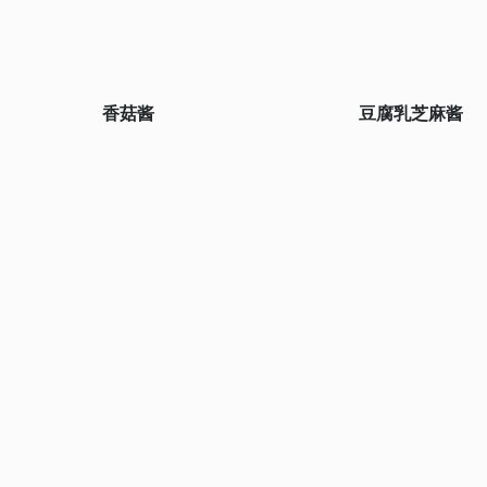
香菇酱
豆腐乳芝麻酱