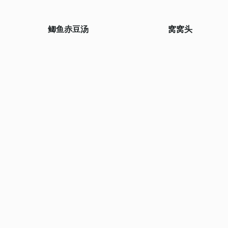
鲫鱼赤豆汤
窝窝头