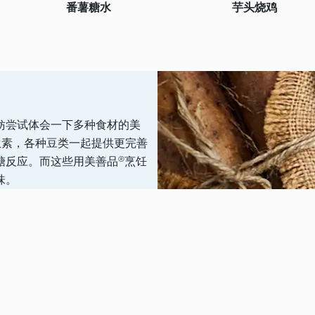
番薯糖水
芋头烧鸡
妨尝试体会一下多种食材的美
生素，各种豆类一起提供更完善
糖反应。而这些用美善品®烹饪
味。