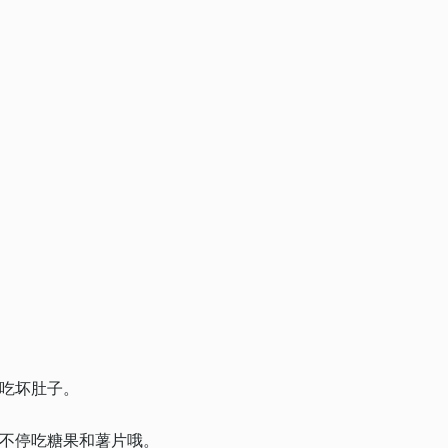
吃坏肚子。
不停吃糖果和薯片哦。