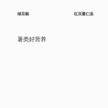
绿豆糕
红豆薏仁汤
薯类好营养