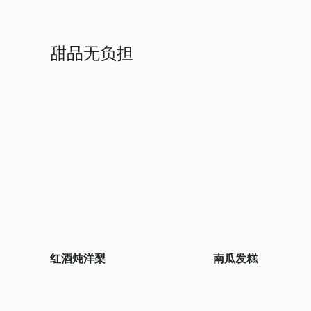
甜品无负担
红酒炖洋梨
南瓜发糕