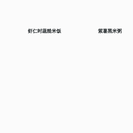
虾仁时蔬糙米饭
紫薯黑米粥