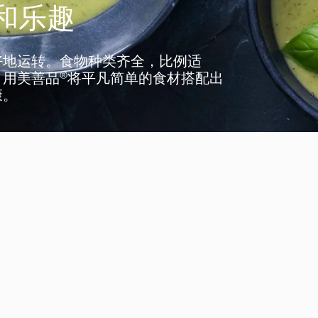
和乐趣
好地运转。食物种类齐全，比例适
用美善品®将平凡简单的食材搭配出
康。