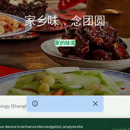
家乡味，念团圆
家的味道
gy (Shanghai) Co, Ltd., All Rights Reserved 2026
Cookies
沪ICP备2023011187号-5
ICP许可证号：沪通信
our device to enhance site navigation, analyze site
Cookies S