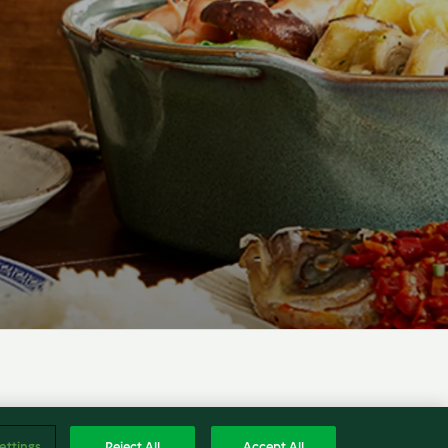
Englis
管自贸[2026]3号
ettings
Reject All
Accept All